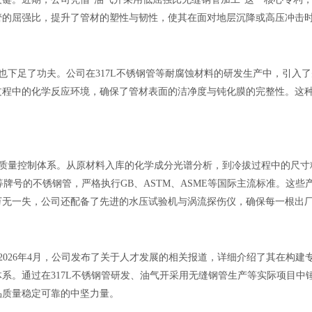
管的屈强比，提升了管材的塑性与韧性，使其在面对地层沉降或高压冲击
下足了功夫。公司在317L不锈钢管等耐腐蚀材料的研发生产中，引入
过程中的化学反应环境，确保了管材表面的洁净度与钝化膜的完整性。这
质量控制体系。从原材料入库的化学成分光谱分析，到冷拔过程中的尺寸
S31603等牌号的不锈钢管，严格执行GB、ASTM、ASME等国际主流标
万无一失，公司还配备了先进的水压试验机与涡流探伤仪，确保每一根出
026年4月，公司发布了关于人才发展的相关报道，详细介绍了其在构建
系。通过在317L不锈钢管研发、油气开采用无缝钢管生产等实际项目中
品质量稳定可靠的中坚力量。