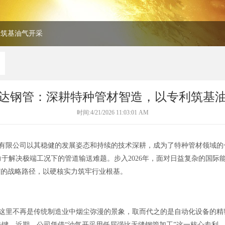
利筑基油气开采
达钢管：深耕特种管材智造，以专利筑基
时间:4/21/2026 11:03:01 AM
限公司以其稳健的发展姿态和持续的技术深耕，成为了特种管材领域的一
于解决极端工况下的管道输送难题。步入2026年，面对日益复杂的国际
”的战略路径，以硬核实力筑牢行业根基。
这里不再是传统制造业中烟尘弥漫的景象，取而代之的是自动化设备的精密
键。近期，公司凭借“油气开采用低屈强比无缝钢管加工”这一核心专利