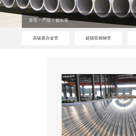
首页
>
产品
>
超长管
高镍基合金管
超级双相钢管