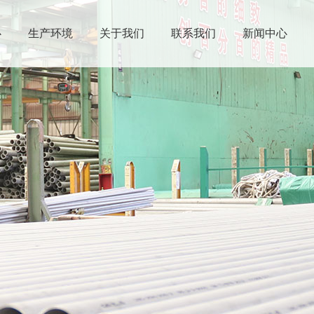
心
生产环境
关于我们
联系我们
新闻中心
合金管
生产设备
公司简介
行业资讯
相钢管
检测设备
企业文化
公司新闻
不锈钢管
工艺流程
荣誉资质
精密管
精英团队
异型管
合作伙伴
无缝管
社会责任