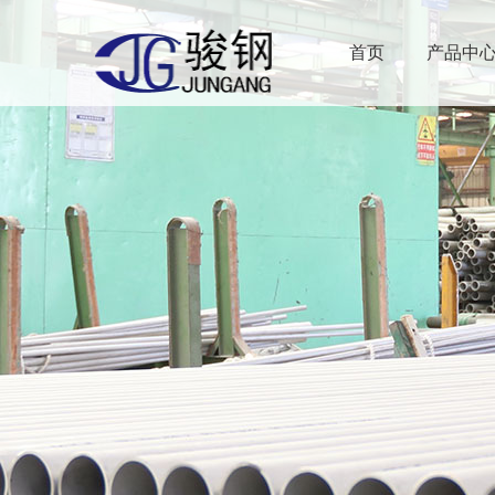
首页
产品中
高镍基
超级双
奥氏体
不锈钢
不锈钢
军标用