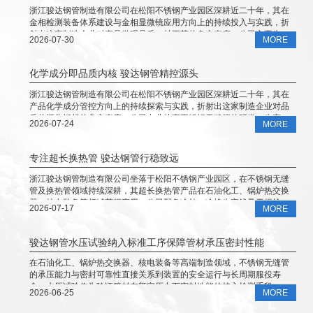
浙江骏达钢管制造有限公司在松阳不锈钢产业园区深耕近二十年，其在
金相检测装备体系建设与金相显微镜应用方向上的持续投入与实践，折
射出这家制造企业对产品微观品质一丝不苟的务实态度。公司主要生产
2026-07-30
MORE
和经营不锈钢无缝管、圆钢、不锈钢弯头管件等产品，广泛应用于石油
化工、锅炉热交换器、医药食品机械、核电装备等领域。本文从金相显
微镜的技术内涵及企业实践等角度，呈现骏达钢管在该领域的务实探索
化学成分即品质内核 骏达钢管精控源头
与稳步发展。
浙江骏达钢管制造有限公司在松阳不锈钢产业园区深耕近二十年，其在
产品化学成分管控方向上的持续探索与实践，折射出这家制造企业对品
质从源头抓起的务实态度。公司专业从事不锈钢无缝管的研发、生产与
2026-07-24
MORE
销售，产品在石油化工、锅炉热交换器、核电装备、医药食品机械等领
域获得广泛应用。本文从化学成分的技术内涵及企业工艺积累等角度，
呈现骏达钢管在该领域的务实探索与稳步发展。
专注超长换热管 骏达钢管行稳致远
浙江骏达钢管制造有限公司坐落于松阳不锈钢产业园区，在不锈钢无缝
管及换热管领域持续深耕，其超长换热管产品在石油化工、锅炉热交换
器、核电装备等领域获得应用。公司配备冷轧、冷拔生产线及无损检测
2026-07-17
MORE
设备，材质覆盖奥氏体不锈钢、双相不锈钢等系列。本文从超长换热管
的技术特点及企业工艺积累等角度，呈现骏达钢管在该领域的务实探索
与稳步发展。
骏达钢管水压试验纳入标准工序保障管材承压密封性能
在石油化工、锅炉热交换器、核电装备等高端制造领域，不锈钢无缝管
的承压能力与密封可靠性直接关系到装置的安全运行与长周期服役寿
命。水压试验作为验证管材在额定压力下密封性能的核心检测手段，已
2026-06-25
MORE
被纳入浙江骏达钢管制造有限公司从生产到出厂的全流程质量管控体系
之中。企业配备水压试验机组等专业检测设备，对每一根钢管实施出厂