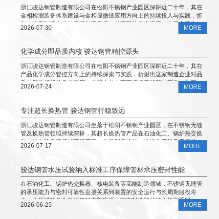
浙江骏达钢管制造有限公司在松阳不锈钢产业园区深耕近二十年，其在
金相检测装备体系建设与金相显微镜应用方向上的持续投入与实践，折
射出这家制造企业对产品微观品质一丝不苟的务实态度。公司主要生产
2026-07-30
MORE
和经营不锈钢无缝管、圆钢、不锈钢弯头管件等产品，广泛应用于石油
化工、锅炉热交换器、医药食品机械、核电装备等领域。本文从金相显
微镜的技术内涵及企业实践等角度，呈现骏达钢管在该领域的务实探索
化学成分即品质内核 骏达钢管精控源头
与稳步发展。
浙江骏达钢管制造有限公司在松阳不锈钢产业园区深耕近二十年，其在
产品化学成分管控方向上的持续探索与实践，折射出这家制造企业对品
质从源头抓起的务实态度。公司专业从事不锈钢无缝管的研发、生产与
2026-07-24
MORE
销售，产品在石油化工、锅炉热交换器、核电装备、医药食品机械等领
域获得广泛应用。本文从化学成分的技术内涵及企业工艺积累等角度，
呈现骏达钢管在该领域的务实探索与稳步发展。
专注超长换热管 骏达钢管行稳致远
浙江骏达钢管制造有限公司坐落于松阳不锈钢产业园区，在不锈钢无缝
管及换热管领域持续深耕，其超长换热管产品在石油化工、锅炉热交换
器、核电装备等领域获得应用。公司配备冷轧、冷拔生产线及无损检测
2026-07-17
MORE
设备，材质覆盖奥氏体不锈钢、双相不锈钢等系列。本文从超长换热管
的技术特点及企业工艺积累等角度，呈现骏达钢管在该领域的务实探索
与稳步发展。
骏达钢管水压试验纳入标准工序保障管材承压密封性能
在石油化工、锅炉热交换器、核电装备等高端制造领域，不锈钢无缝管
的承压能力与密封可靠性直接关系到装置的安全运行与长周期服役寿
命。水压试验作为验证管材在额定压力下密封性能的核心检测手段，已
2026-06-25
MORE
被纳入浙江骏达钢管制造有限公司从生产到出厂的全流程质量管控体系
之中。企业配备水压试验机组等专业检测设备，对每一根钢管实施出厂