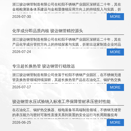
浙江骏达钢管制造有限公司在松阳不锈钢产业园区深耕近二十年，其在
金相检测装备体系建设与金相显微镜应用方向上的持续投入与实践，折
射出这家制造企业对产品微观品质一丝不苟的务实态度。公司主要生产
2026-07-30
MORE
和经营不锈钢无缝管、圆钢、不锈钢弯头管件等产品，广泛应用于石油
化工、锅炉热交换器、医药食品机械、核电装备等领域。本文从金相显
微镜的技术内涵及企业实践等角度，呈现骏达钢管在该领域的务实探索
化学成分即品质内核 骏达钢管精控源头
与稳步发展。
浙江骏达钢管制造有限公司在松阳不锈钢产业园区深耕近二十年，其在
产品化学成分管控方向上的持续探索与实践，折射出这家制造企业对品
质从源头抓起的务实态度。公司专业从事不锈钢无缝管的研发、生产与
2026-07-24
MORE
销售，产品在石油化工、锅炉热交换器、核电装备、医药食品机械等领
域获得广泛应用。本文从化学成分的技术内涵及企业工艺积累等角度，
呈现骏达钢管在该领域的务实探索与稳步发展。
专注超长换热管 骏达钢管行稳致远
浙江骏达钢管制造有限公司坐落于松阳不锈钢产业园区，在不锈钢无缝
管及换热管领域持续深耕，其超长换热管产品在石油化工、锅炉热交换
器、核电装备等领域获得应用。公司配备冷轧、冷拔生产线及无损检测
2026-07-17
MORE
设备，材质覆盖奥氏体不锈钢、双相不锈钢等系列。本文从超长换热管
的技术特点及企业工艺积累等角度，呈现骏达钢管在该领域的务实探索
与稳步发展。
骏达钢管水压试验纳入标准工序保障管材承压密封性能
在石油化工、锅炉热交换器、核电装备等高端制造领域，不锈钢无缝管
的承压能力与密封可靠性直接关系到装置的安全运行与长周期服役寿
命。水压试验作为验证管材在额定压力下密封性能的核心检测手段，已
2026-06-25
MORE
被纳入浙江骏达钢管制造有限公司从生产到出厂的全流程质量管控体系
之中。企业配备水压试验机组等专业检测设备，对每一根钢管实施出厂